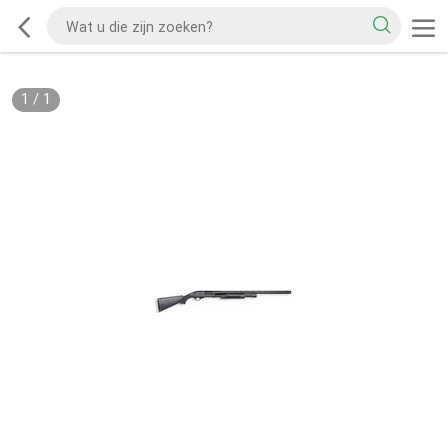
1
/
1