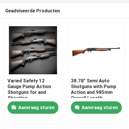
Geadviseerde Producten
Varied Safety 12
38.78" Semi Auto
Gauge Pump Action
Shotguns with Pump
Thuis
Shotguns for and
Action and 985mm
Shooting
Overall Length
Performance
Aanvraag sturen
Aanvraag sturen
Producten
Over ons