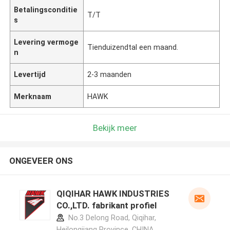
Betalingsconditie
T/T
s
Levering vermoge
Tienduizendtal een maand.
n
Levertijd
2-3 maanden
Merknaam
HAWK
Bekijk meer
ONGEVEER ONS
QIQIHAR HAWK INDUSTRIES
CO.,LTD. fabrikant profiel
No.3 Delong Road, Qiqihar,
Heilongjiang Province ,CHINA