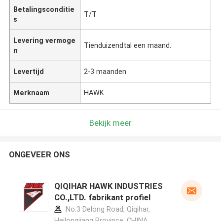
Betalingsconditie
T/T
s
Levering vermoge
Tienduizendtal een maand.
n
Levertijd
2-3 maanden
Merknaam
HAWK
Bekijk meer
ONGEVEER ONS
QIQIHAR HAWK INDUSTRIES
CO.,LTD. fabrikant profiel
No.3 Delong Road, Qiqihar,
Heilongjiang Province ,CHINA