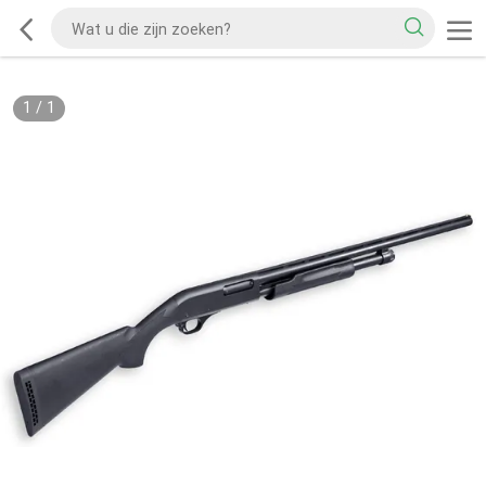
1
/
1