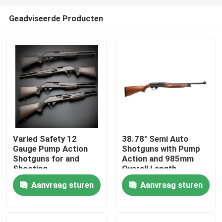
Geadviseerde Producten
Varied Safety 12
38.78" Semi Auto
Gauge Pump Action
Shotguns with Pump
Thuis
Shotguns for and
Action and 985mm
Shooting
Overall Length
Performance
Aanvraag sturen
Aanvraag sturen
Producten
Over ons