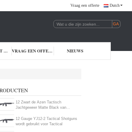
Vraag een offerte
Dutch
NEEM CONTACT MET ONS OP
VRAAG EEN OFFERTE
NIEUWS
RODUCTEN
12 Zwart de Azen Tactisch
Jachtgeweer Matte Black van
maat3.9kg Tactisch Jachtgeweren
12 Gauge YJ12-2 Tactical Shotguns
wordt gebruikt voor Tactical