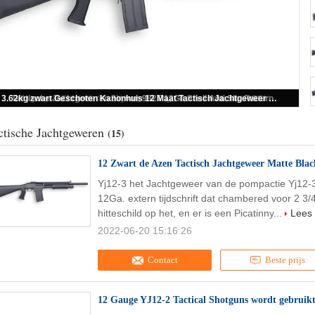
12 Zwart de Azen Tactisch Jachtgeweer Matte Black van maat3.9kg Tactisch Jachtgeweren
ctische Jachtgeweren
(15)
12 Zwart de Azen Tactisch Jachtgeweer Matte Bla
Yj12-3 het Jachtgeweer van de pompactie Yj12-
12Ga. extern tijdschrift dat chambered voor 2 3/
hitteschild op het, en er is een Picatinny...
Lees
2022-06-20 15:16:26
Contact
Beste prijs
12 Gauge YJ12-2 Tactical Shotguns wordt gebruikt