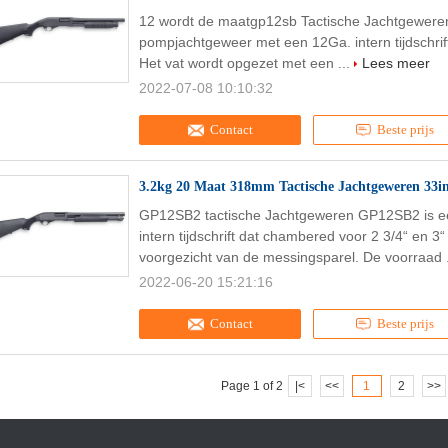
12 wordt de maatgp12sb Tactische Jachtgeweren
pompjachtgeweer met een 12Ga. intern tijdschrift
Het vat wordt opgezet met een ...
Lees meer
2022-07-08 10:10:32
Contact
Beste prijs
3.2kg 20 Maat 318mm Tactische Jachtgeweren 33i
GP12SB2 tactische Jachtgeweren GP12SB2 is 
intern tijdschrift dat chambered voor 2 3/4“ en 3
voorgezicht van de messingsparel. De voorraad 
2022-06-20 15:21:16
Contact
Beste prijs
Page 1 of 2
|<
<<
1
2
>>