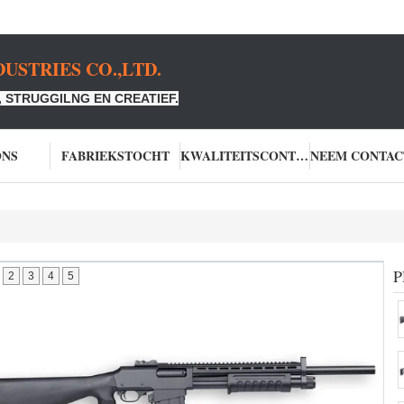
USTRIES CO.,LTD.
 STRUGGILNG EN CREATIEF.
ONS
FABRIEKSTOCHT
KWALITEITSCONTROLE
P
2
3
4
5