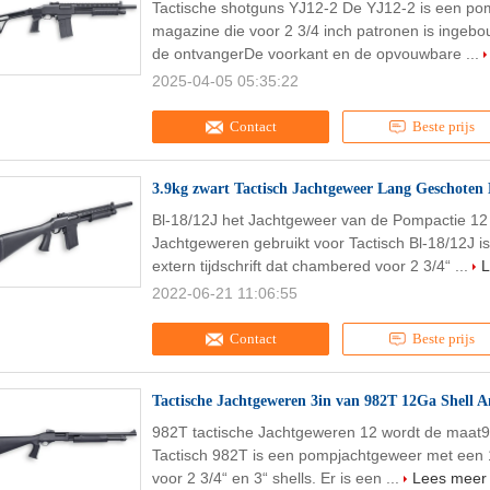
Tactische shotguns YJ12-2 De YJ12-2 is een p
magazine die voor 2 3/4 inch patronen is ingebou
de ontvangerDe voorkant en de opvouwbare ...
2025-04-05 05:35:22
Contact
Beste prijs
3.9kg zwart Tactisch Jachtgeweer Lang Geschoten
Bl-18/12J het Jachtgeweer van de Pompactie 12 
Jachtgeweren gebruikt voor Tactisch Bl-18/12J
extern tijdschrift dat chambered voor 2 3/4“ ...
L
2022-06-21 11:06:55
Contact
Beste prijs
Tactische Jachtgeweren 3in van 982T 12Ga Shell An
982T tactische Jachtgeweren 12 wordt de maat9
Tactisch 982T is een pompjachtgeweer met een 1
voor 2 3/4“ en 3“ shells. Er is een ...
Lees meer