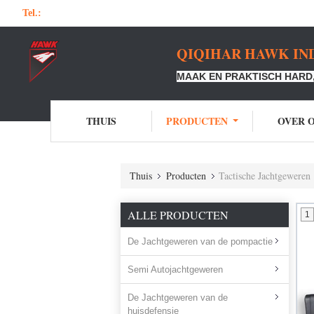
Tel.:
QIQIHAR HAWK IND
MAAK EN PRAKTISCH HARD,
THUIS
PRODUCTEN
OVER 
Thuis
Producten
Tactische Jachtgeweren
ALLE PRODUCTEN
1
De Jachtgeweren van de pompactie
Semi Autojachtgeweren
De Jachtgeweren van de
huisdefensie