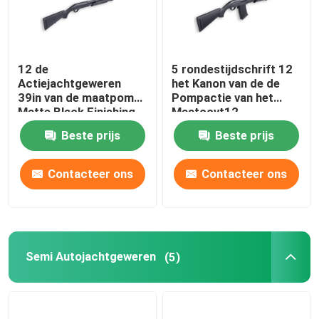
12 de
5 rondestijdschrift 12
Actiejachtgeweren
het Kanon van de de
39in van de maatpomp
Pompactie van het
Matte Black Finishing
Maatccvt12
Jachtgeweer
Beste prijs
Beste prijs
Contacteer ons
Contacteer ons
Semi Autojachtgeweren
(5)