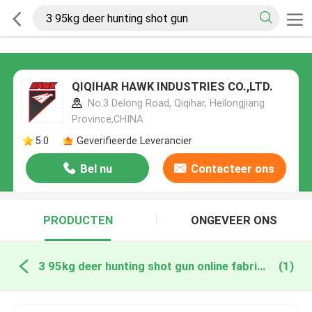
QIQIHAR HAWK INDUSTRIES CO.,LTD.
No.3 Delong Road, Qiqihar, Heilongjiang
Province,CHINA
5.0
Geverifieerde Leverancier
Bel nu
Contacteer ons
PRODUCTEN
ONGEVEER ONS
3 95kg deer hunting shot gun online fabricage
(1)