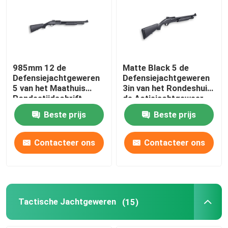
Fabriekstocht
Kwaliteitscontrole
985mm 12 de
Matte Black 5 de
Defensiejachtgeweren
Defensiejachtgeweren
5 van het Maathuis
3in van het Rondeshuis
Neem contact met ons op
Rondestijdschrift
de Actiejachtgeweer
van de Kamerpomp
Beste prijs
Beste prijs
Nieuws
Contacteer ons
Contacteer ons
Vraag een offerte
De Jachtgeweren van de pompactie
Tactische Jachtgeweren
(15)
Semi Autojachtgeweren