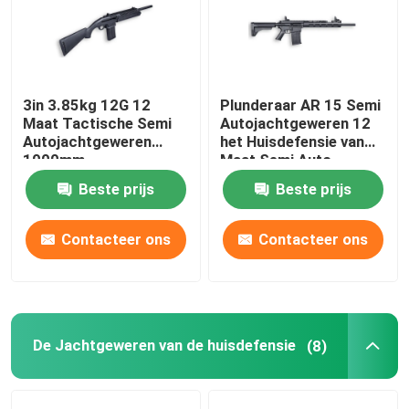
3in 3.85kg 12G 12
Plunderaar AR 15 Semi
Maat Tactische Semi
Autojachtgeweren 12
Autojachtgeweren
het Huisdefensie van
1000mm
Maat Semi Auto
Tactische
Beste prijs
Beste prijs
Jachtgeweren
Contacteer ons
Contacteer ons
Thuis
De Jachtgeweren van de huisdefensie
Producten
(8)
Over ons