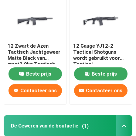
De Jachtgeweren van de huisdefensie
Tactische Jachtgeweren
12 Zwart de Azen
12 Gauge YJ12-2
Tactisch Jachtgeweer
Tactical Shotguns
De Geweren van de boutactie
Matte Black van
wordt gebruikt voor
maat3.9kg Tactisch
Tactical
Jachtgeweren
Semi Automatische Geweren
Beste prijs
Beste prijs
Contacteer ons
Contacteer ons
Jachtgeweren over en onder
Kies Geschotene Jachtgeweren uit
De Geweren van de boutactie
(1)
Geschotene Kanondelen