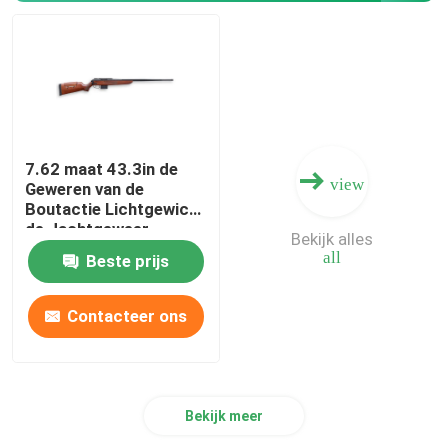
Jachtgeweer Munitie
Kanontoebehoren
7.62 maat 43.3in de
Kanonoptica
view
Geweren van de
Boutactie Lichtgewicht
de Jachtgeweer
Bekijk alles
all
Beste prijs
Contacteer ons
Bekijk meer