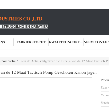
USTRIES CO.,LTD.
 STRUGGILNG EN CREATIEF.
ONS
FABRIEKSTOCHT
KWALITEITSCONTROLE
e pompactie
39in de Actiejachtgeweer die Turkije van de 12 Maat Tactisch
e van de 12 Maat Tactisch Pomp Geschoten Kanon jagen
Produc
Plaats
Merkn
Model