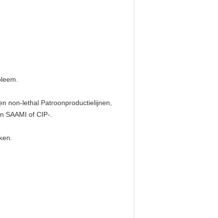
bleem.
 en non-lethal Patroonproductielijnen,
an SAAMI of CIP-.
ken.