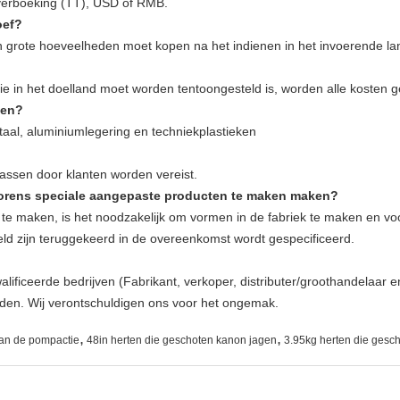
overboeking (TT), USD of RMB.
oef?
 in grote hoeveelheden moet kopen na het indienen in het invoerende 
die in het doelland moet worden tentoongesteld is, worden alle kosten 
ten?
staal, aluminiumlegering en techniekplastieken
passen door klanten worden vereist.
lvorens speciale aangepaste producten te maken maken?
te maken, is het noodzakelijk om vormen in de fabriek te maken en voo
ld zijn teruggekeerd in de overeenkomst wordt gespecificeerd.
lificeerde bedrijven (Fabrikant, verkoper, distributer/groothandelaar 
orden. Wij verontschuldigen ons voor het ongemak.
,
,
 van de pompactie
48in herten die geschoten kanon jagen
3.95kg herten die gesc