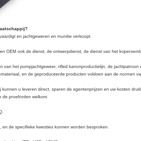
maatschappij?
rvaardigt en jachtgeweren en munitie verkoopt.
nen OEM ook de dienst, de ontwerpdienst, de dienst van het kopersem
lijn van het pompjachtgeweer, rifled kanonproductielijn, de jachtpatroon
ctiemateriaal, en de geproduceerde producten voldoen aan de normen v
 wij kunnen u leveren direct, sparen de agentenprijzen en uw kosten druk
jn de proeforden welkom.
Q.
en, en de specifieke kwesties kunnen worden besproken.