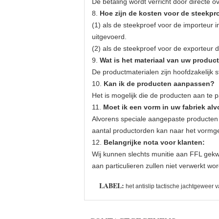
De betaling wordt verricht door directe 
8.
Hoe zijn de kosten voor de steekpr
(1) als de steekproef voor de importeur
uitgevoerd.
(2) als de steekproef voor de exporteur 
9.
Wat is het materiaal van uw produc
De productmaterialen zijn hoofdzakelijk 
10.
Kan ik de producten aanpassen?
Het is mogelijk die de producten aan te 
11.
Moet ik een vorm in uw fabriek a
Alvorens speciale aangepaste producten 
aantal productorden kan naar het vormge
12.
Belangrijke nota voor klanten:
Wij kunnen slechts munitie aan FFL gekwa
aan particulieren zullen niet verwerkt w
LABEL:
het antislip tactische jachtgeweer