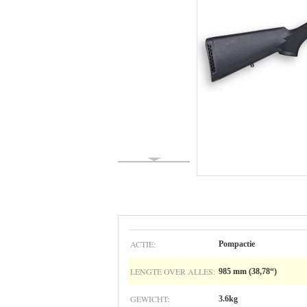
ACTIE:
Pompactie
LENGTE OVER ALLES:
985 mm (38,78“)
GEWICHT:
3.6kg