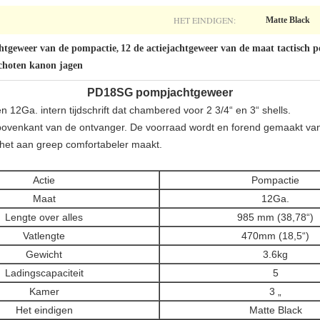
HET EINDIGEN:
Matte Black
achtgeweer van de pompactie
12 de actiejachtgeweer van de maat tactisch 
,
schoten kanon jagen
PD18SG
pompjachtgeweer
2Ga. intern tijdschrift dat chambered voor 2 3/4“ en 3“ shells.
 bovenkant van de ontvanger. De voorraad wordt en forend gemaakt van
 het aan greep comfortabeler maakt.
Actie
Pompactie
Maat
12Ga.
Lengte over alles
985 mm (38,78“)
Vatlengte
470mm (18,5“)
Gewicht
3.6kg
Ladingscapaciteit
5
Kamer
3 „
Het eindigen
Matte Black