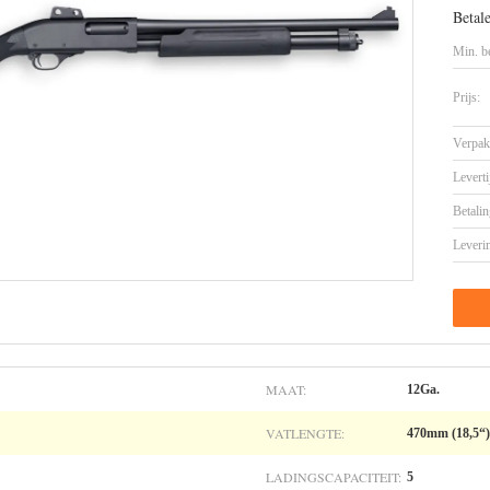
Betal
Min. be
Prijs:
Verpak
Leverti
Betalin
Leveri
MAAT:
12Ga.
VATLENGTE:
470mm (18,5“)
LADINGSCAPACITEIT:
5