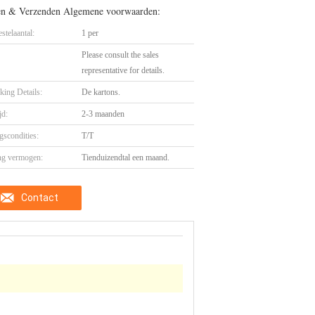
en & Verzenden Algemene voorwaarden:
stelaantal:
1 per
Please consult the sales
representative for details.
king Details:
De kartons.
jd:
2-3 maanden
gscondities:
T/T
ng vermogen:
Tienduizendtal een maand.
Contact