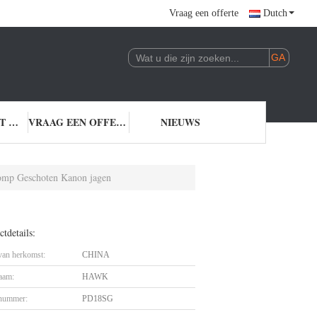
Vraag een offerte
Dutch
NEEM CONTACT MET ONS OP
VRAAG EEN OFFERTE
NIEUWS
 Pomp Geschoten Kanon jagen
tdetails:
 van herkomst:
CHINA
aam:
HAWK
nummer:
PD18SG