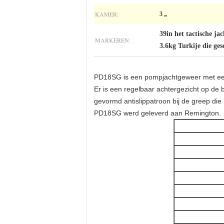
KAMER:
3 „
39in het tactische j
MARKEREN:
3.6kg Turkije die ge
PD18SG is een pompjachtgeweer met een 1
Er is een regelbaar achtergezicht op de
gevormd antislippatroon bij de greep die
PD18SG werd geleverd aan Remington.