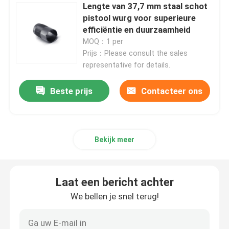
Lengte van 37,7 mm staal schot
pistool wurg voor superieure
De Jachtgeweren van de huisdefensie
efficiëntie en duurzaamheid
MOQ：1 per
Prijs：Please consult the sales
Tactische Jachtgeweren
representative for details.
Beste prijs
Contacteer ons
De Geweren van de boutactie
Semi Automatische Geweren
Bekijk meer
Jachtgeweren over en onder
Laat een bericht achter
Kies Geschotene Jachtgeweren uit
We bellen je snel terug!
Geschotene Kanondelen