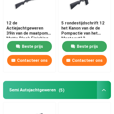
12 de
5 rondestijdschrift 12
Actiejachtgeweren
het Kanon van de de
39in van de maatpomp
Pompactie van het
Matte Black Finishing
Maatccvt12
Jachtgeweer
Beste prijs
Beste prijs
Contacteer ons
Contacteer ons
Semi Autojachtgeweren
(5)