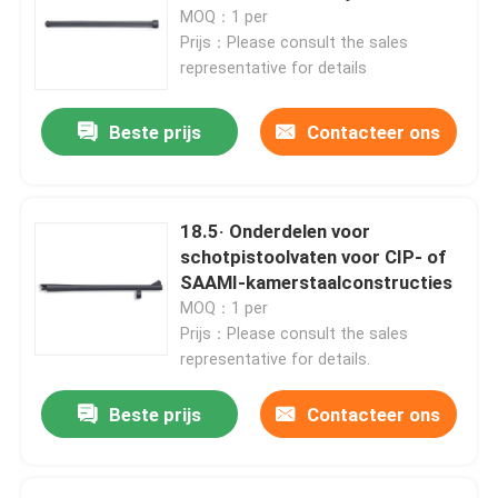
MOQ：1 per
Prijs：Please consult the sales
Fabriekstocht
representative for details
Beste prijs
Contacteer ons
Kwaliteitscontrole
Neem contact met ons op
18.5· Onderdelen voor
schotpistoolvaten voor CIP- of
Nieuws
SAAMI-kamerstaalconstructies
MOQ：1 per
Prijs：Please consult the sales
Vraag een offerte
representative for details.
Beste prijs
Contacteer ons
De Jachtgeweren van de pompactie
Semi Autojachtgeweren