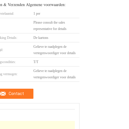
en & Verzenden Algemene voorwaarden:
stelaantal:
1 per
Please consult the sales
representative for details
king Details:
De kartons
Gelieve te raadplegen de
jd:
vertegenwoordiger voor details
gscondities:
T/T
Gelieve te raadplegen de
ng vermogen:
vertegenwoordiger voor details
Contact