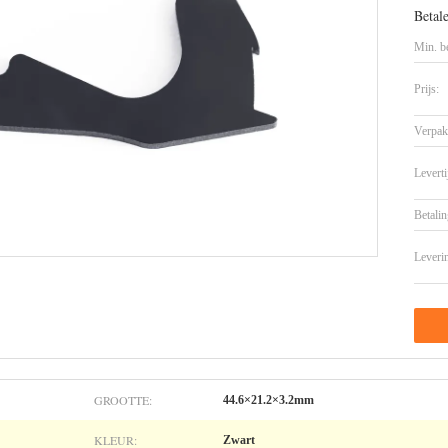
Betal
Min. be
Prijs:
Verpak
Leverti
Betalin
Leveri
GROOTTE:
44.6×21.2×3.2mm
KLEUR:
Zwart