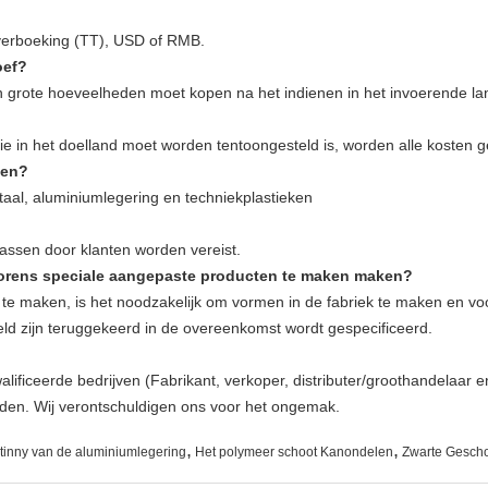
overboeking (TT), USD of RMB.
oef?
 in grote hoeveelheden moet kopen na het indienen in het invoerende 
die in het doelland moet worden tentoongesteld is, worden alle kosten 
ten?
staal, aluminiumlegering en techniekplastieken
passen door klanten worden vereist.
lvorens speciale aangepaste producten te maken maken?
te maken, is het noodzakelijk om vormen in de fabriek te maken en voo
ld zijn teruggekeerd in de overeenkomst wordt gespecificeerd.
lificeerde bedrijven (Fabrikant, verkoper, distributer/groothandelaar 
orden. Wij verontschuldigen ons voor het ongemak.
,
,
tinny van de aluminiumlegering
Het polymeer schoot Kanondelen
Zwarte Gesch