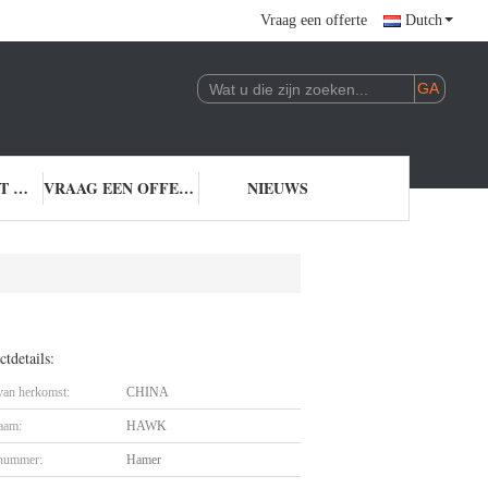
Vraag een offerte
Dutch
NEEM CONTACT MET ONS OP
VRAAG EEN OFFERTE
NIEUWS
tdetails:
 van herkomst:
CHINA
aam:
HAWK
nummer:
Hamer