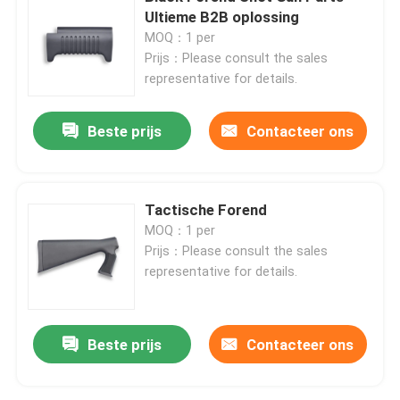
Ultieme B2B oplossing
MOQ：1 per
Fabriekstocht
Prijs：Please consult the sales
representative for details.
Kwaliteitscontrole
Beste prijs
Contacteer ons
Neem contact met ons op
Tactische Forend
Nieuws
MOQ：1 per
Prijs：Please consult the sales
representative for details.
Vraag een offerte
De Jachtgeweren van de pompactie
Beste prijs
Contacteer ons
Semi Autojachtgeweren