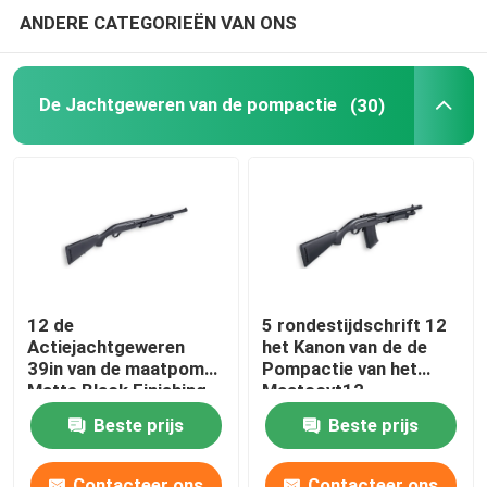
ANDERE CATEGORIEËN VAN ONS
Jachtgeweer Munitie
De Jachtgeweren van de pompactie
(30)
Kanontoebehoren
Kanonoptica
12 de
5 rondestijdschrift 12
Actiejachtgeweren
het Kanon van de de
39in van de maatpomp
Pompactie van het
Matte Black Finishing
Maatccvt12
Jachtgeweer
Beste prijs
Beste prijs
Contacteer ons
Contacteer ons