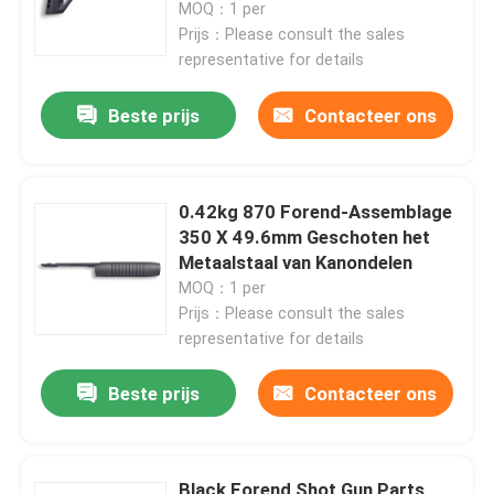
Voorraad Rubber
MOQ：1 per
Prijs：Please consult the sales
representative for details
Beste prijs
Contacteer ons
0.42kg 870 Forend-Assemblage
350 X 49.6mm Geschoten het
Metaalstaal van Kanondelen
MOQ：1 per
Prijs：Please consult the sales
representative for details
Thuis
Beste prijs
Contacteer ons
Producten
Over ons
Black Forend Shot Gun Parts