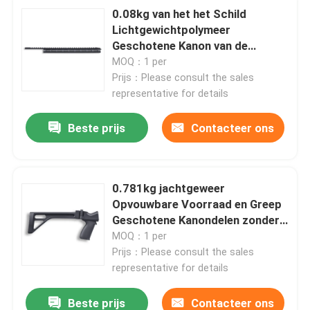
0.08kg van het het Schild
Lichtgewichtpolymeer
Geschotene Kanon van de
jachtgeweerhitte Delen 360 × 33
MOQ：1 per
× 26mm
Prijs：Please consult the sales
representative for details
Beste prijs
Contacteer ons
0.781kg jachtgeweer
Opvouwbare Voorraad en Greep
Geschotene Kanondelen zonder
Kolfplaatverbindingsstuk
MOQ：1 per
Prijs：Please consult the sales
representative for details
Beste prijs
Contacteer ons