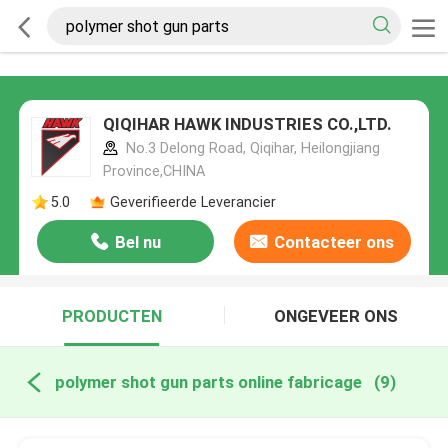
QIQIHAR HAWK INDUSTRIES CO.,LTD.
No.3 Delong Road, Qiqihar, Heilongjiang
Province,CHINA
5.0
Geverifieerde Leverancier
Bel nu
Contacteer ons
PRODUCTEN
ONGEVEER ONS
polymer shot gun parts online fabricage
(9)