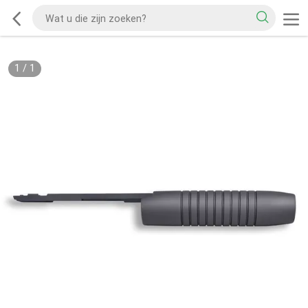
1
/
1