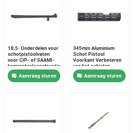
Fabriekstocht
Kwaliteitscontrole
18.5· Onderdelen voor
345mm Aluminium
schotpistoolvaten
Schot Pistool
Neem contact met ons op
voor CIP- of SAAMI-
Voorkant Verbeteren
kamerstaalconstructies
van het schieten
ervaring lichtgewicht
Nieuws
Aanvraag sturen
Aanvraag sturen
Vraag een offerte
De Jachtgeweren van de pompactie
Semi Autojachtgeweren