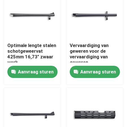
Optimale lengte stalen
Vervaardiging van
schotgeweervat
geweren voor de
425mm 16,73" zwaar
vervaardiging van
werk
geweren
Aanvraag sturen
Aanvraag sturen
Thuis
Producten
Over ons