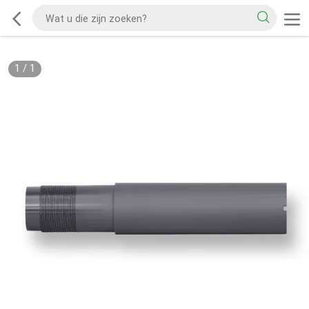
1
/
1