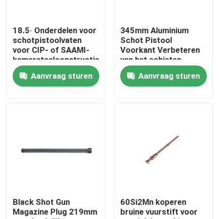
Fabriekstocht
18.5· Onderdelen voor
345mm Aluminium
schotpistoolvaten
Schot Pistool
voor CIP- of SAAMI-
Voorkant Verbeteren
Kwaliteitscontrole
kamerstaalconstructies
van het schieten
ervaring lichtgewicht
Aanvraag sturen
Aanvraag sturen
Neem contact met ons op
Nieuws
Vraag een offerte
De Jachtgeweren van de pompactie
Black Shot Gun
60Si2Mn koperen
Magazine Plug 219mm
bruine vuurstift voor
Semi Autojachtgeweren