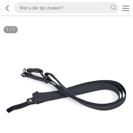
1
/
1