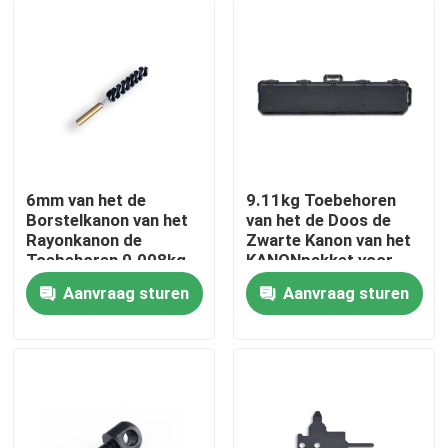
6mm van het de
9.11kg Toebehoren
Borstelkanon van het
van het de Doos de
Rayonkanon de
Zwarte Kanon van het
Toebehoren 0.008kg
KANONpakket voor
voor het Verwijderen
Gewerenjachtgeweren
Aanvraag sturen
Aanvraag sturen
van Gehechtheid
Thuis
Producten
Over ons