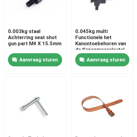
Fabriekstocht
0.003kg staal
0.045kg multi
Kwaliteitscontrole
Achterring seat shot
Functionele het
gun part M4 X 15.5mm
Kanontoebehoren van
de Kanonmoersleutel
voor
Neem contact met ons op
Aanvraag sturen
Aanvraag sturen
Jachtgeweervernauwing
Nieuws
Vraag een offerte
De Jachtgeweren van de pompactie
Semi Autojachtgeweren