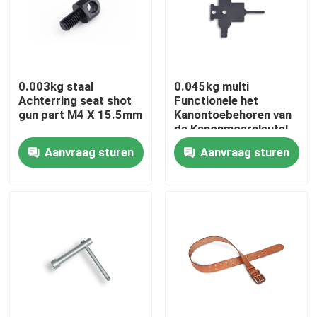
Fabriekstocht
Kwaliteitscontrole
0.003kg staal
0.045kg multi
Achterring seat shot
Functionele het
gun part M4 X 15.5mm
Kanontoebehoren van
de Kanonmoersleutel
Neem contact met ons op
voor
Aanvraag sturen
Aanvraag sturen
Jachtgeweervernauwing
Nieuws
Vraag een offerte
De Jachtgeweren van de pompactie
Semi Autojachtgeweren