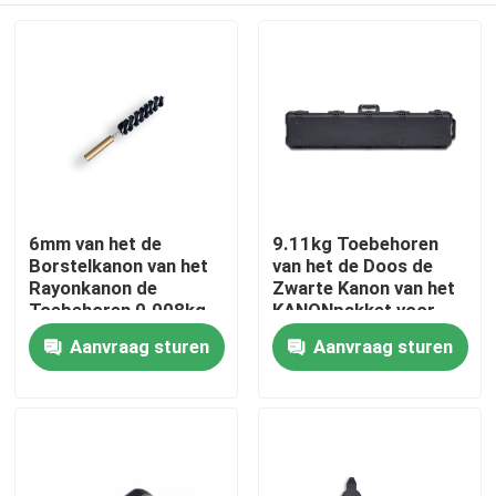
6mm van het de
9.11kg Toebehoren
Borstelkanon van het
van het de Doos de
Rayonkanon de
Zwarte Kanon van het
Toebehoren 0.008kg
KANONpakket voor
voor het Verwijderen
Gewerenjachtgeweren
Aanvraag sturen
Aanvraag sturen
Thuis
van Gehechtheid
Producten
Over ons