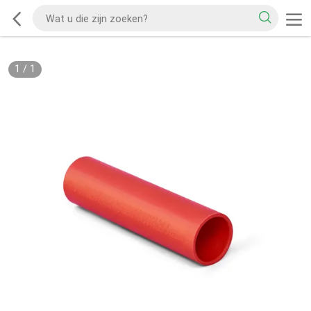
1
/
1