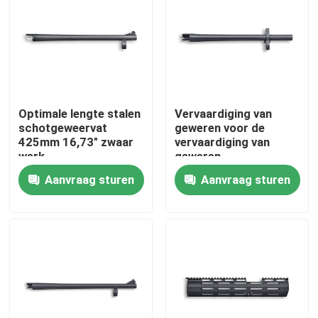
Optimale lengte stalen
Vervaardiging van
schotgeweervat
geweren voor de
425mm 16,73" zwaar
vervaardiging van
werk
geweren
Aanvraag sturen
Aanvraag sturen
Thuis
Producten
Over ons