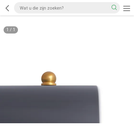
1
/
1