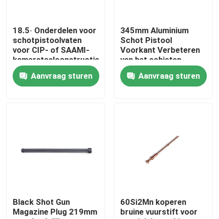
Fabriekstocht
18.5· Onderdelen voor
345mm Aluminium
schotpistoolvaten
Schot Pistool
voor CIP- of SAAMI-
Voorkant Verbeteren
Kwaliteitscontrole
kamerstaalconstructies
van het schieten
ervaring lichtgewicht
Aanvraag sturen
Aanvraag sturen
Neem contact met ons op
Nieuws
Vraag een offerte
De Jachtgeweren van de pompactie
Black Shot Gun
60Si2Mn koperen
Magazine Plug 219mm
bruine vuurstift voor
Semi Autojachtgeweren