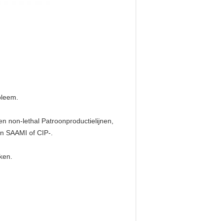
bleem.
 en non-lethal Patroonproductielijnen,
an SAAMI of CIP-.
ken.