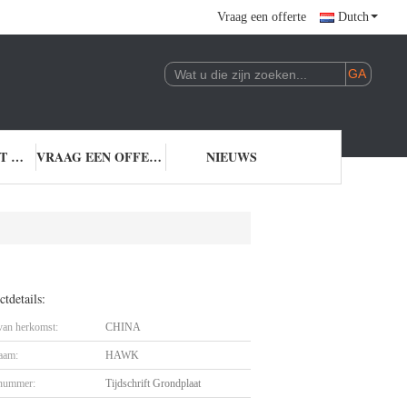
Vraag een offerte
Dutch
NEEM CONTACT MET ONS OP
VRAAG EEN OFFERTE
NIEUWS
tdetails:
 van herkomst:
CHINA
aam:
HAWK
nummer:
Tijdschrift Grondplaat