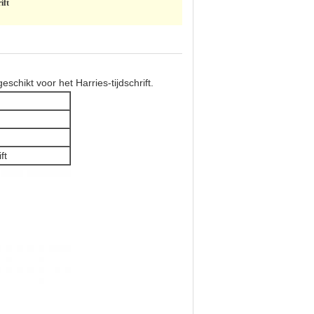
ift
schikt voor het Harries-tijdschrift.
ft