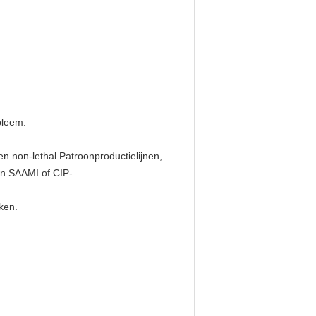
bleem.
 en non-lethal Patroonproductielijnen,
an SAAMI of CIP-.
ken.