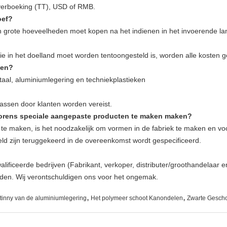
overboeking (TT), USD of RMB.
oef?
 in grote hoeveelheden moet kopen na het indienen in het invoerende 
die in het doelland moet worden tentoongesteld is, worden alle kosten 
ten?
staal, aluminiumlegering en techniekplastieken
passen door klanten worden vereist.
lvorens speciale aangepaste producten te maken maken?
te maken, is het noodzakelijk om vormen in de fabriek te maken en voo
ld zijn teruggekeerd in de overeenkomst wordt gespecificeerd.
lificeerde bedrijven (Fabrikant, verkoper, distributer/groothandelaar 
orden. Wij verontschuldigen ons voor het ongemak.
,
,
tinny van de aluminiumlegering
Het polymeer schoot Kanondelen
Zwarte Gesch