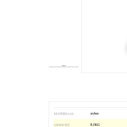
MATERIAAL:
nylon
GEWICHT:
0.1KG