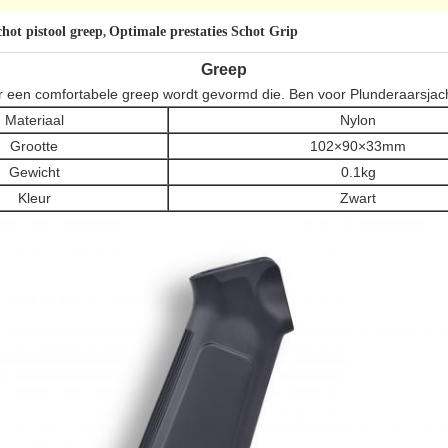
hot pistool greep
Optimale prestaties Schot Grip
,
Greep
or een comfortabele greep wordt gevormd die. Ben voor Plunderaarsja
Materiaal
Nylon
Grootte
102×90×33mm
Gewicht
0.1kg
Kleur
Zwart