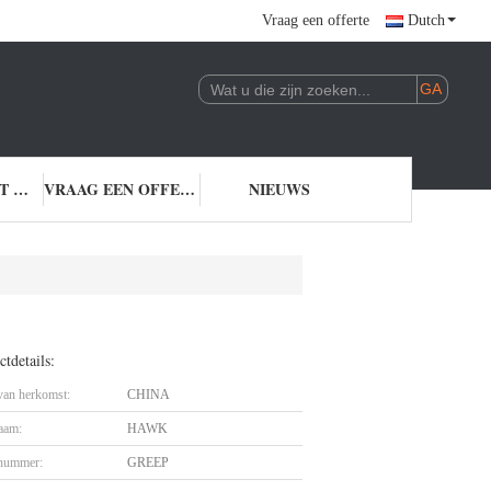
Vraag een offerte
Dutch
NEEM CONTACT MET ONS OP
VRAAG EEN OFFERTE
NIEUWS
tdetails:
 van herkomst:
CHINA
aam:
HAWK
nummer:
GREEP