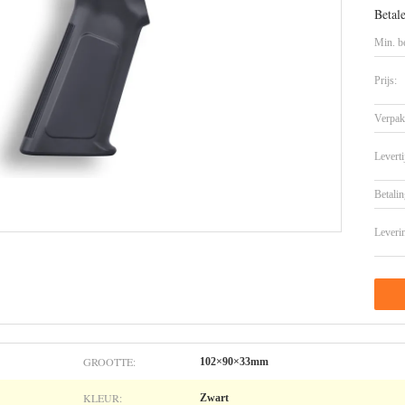
Betal
Min. be
Prijs:
Verpak
Leverti
Betalin
Leveri
GROOTTE:
102×90×33mm
KLEUR:
Zwart