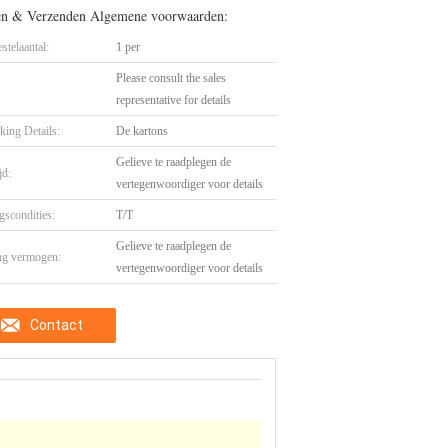
en & Verzenden Algemene voorwaarden:
stelaantal:
1 per
Please consult the sales
representative for details
king Details:
De kartons
Gelieve te raadplegen de
jd:
vertegenwoordiger voor details
gscondities:
T/T
Gelieve te raadplegen de
ng vermogen:
vertegenwoordiger voor details
Contact