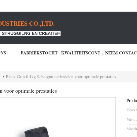
USTRIES CO.,LTD.
 STRUGGILNG EN CREATIEF.
ONS
FABRIEKSTOCHT
KWALITEITSCONTROLE
n
Black Grip 0.1kg Schotgun onderdelen voor optimale prestaties
 voor optimale prestaties
Produc
Plaats
Merkn
Model