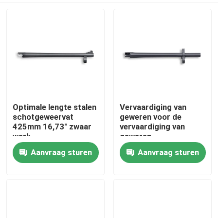
Optimale lengte stalen
Vervaardiging van
schotgeweervat
geweren voor de
425mm 16,73" zwaar
vervaardiging van
werk
geweren
Aanvraag sturen
Aanvraag sturen
Thuis
Producten
Over ons