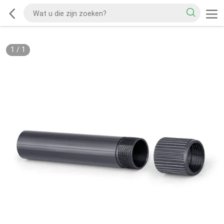
1
/
1