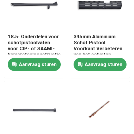
Fabriekstocht
Kwaliteitscontrole
18.5· Onderdelen voor
345mm Aluminium
schotpistoolvaten
Schot Pistool
voor CIP- of SAAMI-
Voorkant Verbeteren
kamerstaalconstructies
van het schieten
Neem contact met ons op
ervaring lichtgewicht
Aanvraag sturen
Aanvraag sturen
Nieuws
Vraag een offerte
De Jachtgeweren van de pompactie
Semi Autojachtgeweren