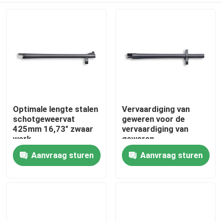
Optimale lengte stalen
Vervaardiging van
schotgeweervat
geweren voor de
425mm 16,73" zwaar
vervaardiging van
werk
geweren
Aanvraag sturen
Aanvraag sturen
Thuis
Producten
Over ons