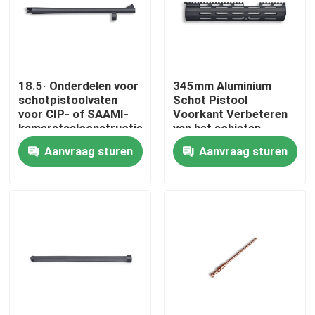
Fabriekstocht
Kwaliteitscontrole
18.5· Onderdelen voor
345mm Aluminium
schotpistoolvaten
Schot Pistool
voor CIP- of SAAMI-
Voorkant Verbeteren
kamerstaalconstructies
van het schieten
Neem contact met ons op
ervaring lichtgewicht
Aanvraag sturen
Aanvraag sturen
Nieuws
Vraag een offerte
De Jachtgeweren van de pompactie
Semi Autojachtgeweren