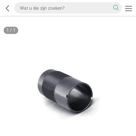
1
/
1