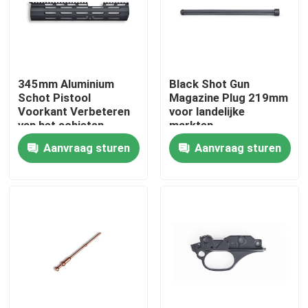
Fabriekstocht
Kwaliteitscontrole
345mm Aluminium
Black Shot Gun
Schot Pistool
Magazine Plug 219mm
Voorkant Verbeteren
voor landelijke
van het schieten
markten
Neem contact met ons op
ervaring lichtgewicht
Aanvraag sturen
Aanvraag sturen
Nieuws
Vraag een offerte
De Jachtgeweren van de pompactie
Semi Autojachtgeweren