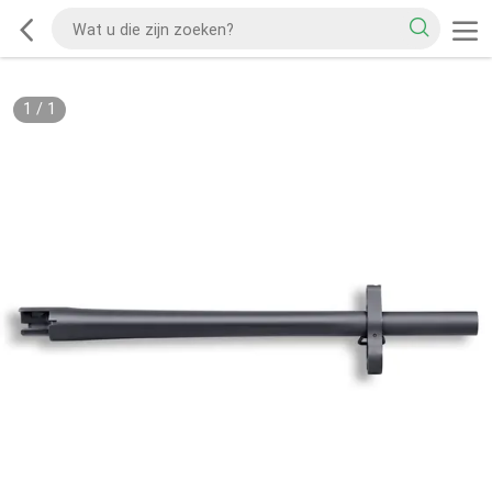
1
/
1