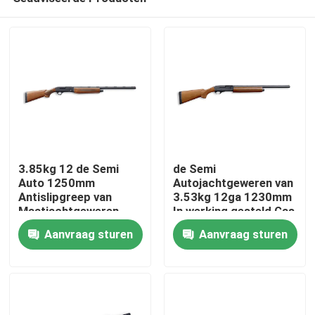
3.85kg 12 de Semi
de Semi
Auto 1250mm
Autojachtgeweren van
Antislipgreep van
3.53kg 12ga 1230mm
Maatjachtgeweren
In werking gesteld Gas
Thuis
Aanvraag sturen
Aanvraag sturen
Producten
Over ons