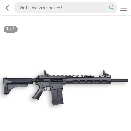
1
/
1