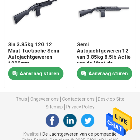
Fabriekstocht
Kwaliteitscontrole
3in 3.85kg 12G 12
Semi
Maat Tactische Semi
Autojachtgeweren 12
Autojachtgeweren
van 3.85kg 8.5lb Actie
Neem contact met ons op
1000mm
van de Maat de
Tactische Pomp
Aanvraag sturen
Aanvraag sturen
Nieuws
Vraag een offerte
Thuis
Ongeveer ons
Contacteer ons
Desktop Site
Sitemap
Privacy Policy
De Jachtgeweren van de pompactie
Kwaliteit
De Jachtgeweren van de pompactie
Semi Autojachtgeweren