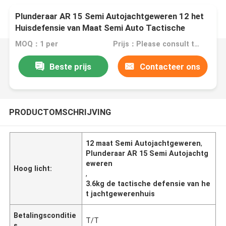
Plunderaar AR 15 Semi Autojachtgeweren 12 het
Huisdefensie van Maat Semi Auto Tactische
Jachtgeweren
MOQ：1 per
Prijs：Please consult the sales representative for details.
Beste prijs
Contacteer ons
PRODUCTOMSCHRIJVING
12 maat Semi Autojachtgeweren
,
Plunderaar AR 15 Semi Autojachtg
eweren
Hoog licht:
,
3.6kg de tactische defensie van he
t jachtgewerenhuis
Betalingsconditie
T/T
s