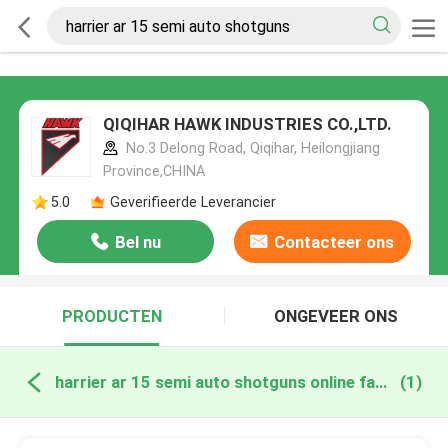
QIQIHAR HAWK INDUSTRIES CO.,LTD.
No.3 Delong Road, Qiqihar, Heilongjiang
Province,CHINA
5.0
Geverifieerde Leverancier
Bel nu
Contacteer ons
PRODUCTEN
ONGEVEER ONS
harrier ar 15 semi auto shotguns online fabricage
(1)