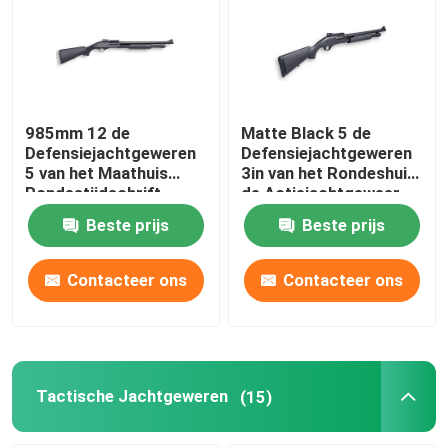
Fabriekstocht
Kwaliteitscontrole
985mm 12 de
Matte Black 5 de
Defensiejachtgeweren
Defensiejachtgeweren
5 van het Maathuis
3in van het Rondeshuis
Neem contact met ons op
Rondestijdschrift
de Actiejachtgeweer
van de Kamerpomp
Beste prijs
Beste prijs
Nieuws
Contacteer ons
Contacteer ons
Vraag een offerte
De Jachtgeweren van de pompactie
Tactische Jachtgeweren
(15)
Semi Autojachtgeweren