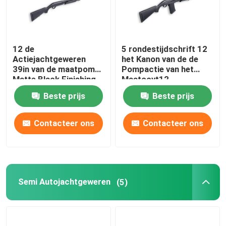
12 de
5 rondestijdschrift 12
Actiejachtgeweren
het Kanon van de de
39in van de maatpomp
Pompactie van het
Matte Black Finishing
Maatccvt12
Jachtgeweer
Beste prijs
Beste prijs
Contacteer ons
Contacteer ons
Semi Autojachtgeweren
(5)