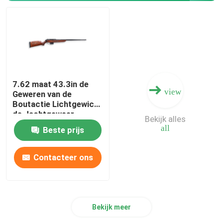
Jachtgeweer Munitie
Kanontoebehoren
7.62 maat 43.3in de
Kanonoptica
view
Geweren van de
Boutactie Lichtgewicht
de Jachtgeweer
Bekijk alles
all
Beste prijs
Contacteer ons
Bekijk meer