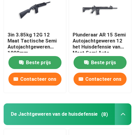
3in 3.85kg 12G 12
Plunderaar AR 15 Semi
Maat Tactische Semi
Autojachtgeweren 12
Autojachtgeweren
het Huisdefensie van
1000mm
Maat Semi Auto
Tactische
Beste prijs
Beste prijs
Jachtgeweren
Contacteer ons
Contacteer ons
Thuis
De Jachtgeweren van de huisdefensie
Producten
(8)
Over ons