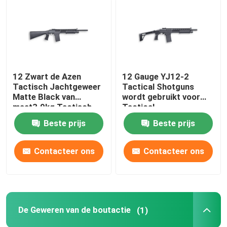
De Jachtgeweren van de huisdefensie
Tactische Jachtgeweren
12 Zwart de Azen
12 Gauge YJ12-2
Tactisch Jachtgeweer
Tactical Shotguns
De Geweren van de boutactie
Matte Black van
wordt gebruikt voor
maat3.9kg Tactisch
Tactical
Jachtgeweren
Semi Automatische Geweren
Beste prijs
Beste prijs
Contacteer ons
Contacteer ons
Jachtgeweren over en onder
Kies Geschotene Jachtgeweren uit
De Geweren van de boutactie
(1)
Geschotene Kanondelen