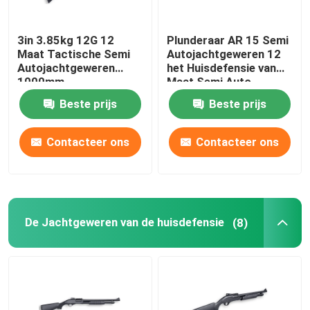
3in 3.85kg 12G 12
Plunderaar AR 15 Semi
Maat Tactische Semi
Autojachtgeweren 12
Autojachtgeweren
het Huisdefensie van
1000mm
Maat Semi Auto
Tactische
Beste prijs
Beste prijs
Jachtgeweren
Contacteer ons
Contacteer ons
Thuis
De Jachtgeweren van de huisdefensie
(8)
Producten
Over ons