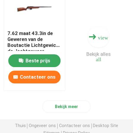
Jachtgeweer Munitie
Kanontoebehoren
7.62 maat 43.3in de
view
Geweren van de
Boutactie Lichtgewicht
de Jachtgeweer
Kanonoptica
Bekijk alles
all
Beste prijs
Contacteer ons
Bekijk meer
Thuis
Ongeveer ons
Contacteer ons
Desktop Site