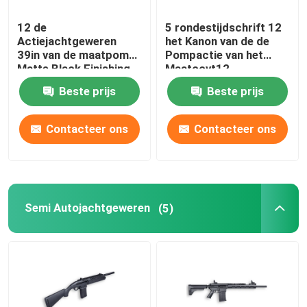
12 de
5 rondestijdschrift 12
Actiejachtgeweren
het Kanon van de de
39in van de maatpomp
Pompactie van het
Matte Black Finishing
Maatccvt12
Jachtgeweer
Beste prijs
Beste prijs
Contacteer ons
Contacteer ons
Semi Autojachtgeweren
(5)