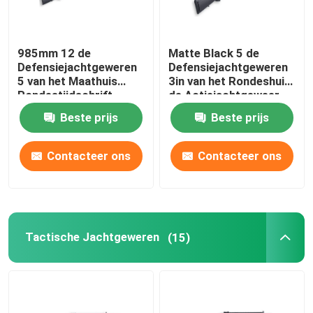
Fabriekstocht
985mm 12 de
Matte Black 5 de
Defensiejachtgeweren
Defensiejachtgeweren
5 van het Maathuis
3in van het Rondeshuis
Kwaliteitscontrole
Rondestijdschrift
de Actiejachtgeweer
van de Kamerpomp
Beste prijs
Beste prijs
Neem contact met ons op
Contacteer ons
Contacteer ons
Nieuws
Vraag een offerte
Tactische Jachtgeweren
(15)
De Jachtgeweren van de pompactie
Semi Autojachtgeweren