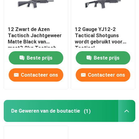
De Jachtgeweren van de huisdefensie
12 Zwart de Azen
12 Gauge YJ12-2
Tactisch Jachtgeweer
Tactical Shotguns
Tactische Jachtgeweren
Matte Black van
wordt gebruikt voor
maat3.9kg Tactisch
Tactical
Jachtgeweren
De Geweren van de boutactie
Beste prijs
Beste prijs
Contacteer ons
Contacteer ons
Semi Automatische Geweren
Jachtgeweren over en onder
De Geweren van de boutactie
(1)
Kies Geschotene Jachtgeweren uit
Geschotene Kanondelen