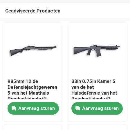
Geadviseerde Producten
985mm 12 de
33in 0.75in Kamer 5
Defensiejachtgeweren
van de het
Thuis
5 van het Maathuis
Huisdefensie van het
Rondestijdschrift
Rondestijdschrift
Tactische het
Aanvraag sturen
Aanvraag sturen
Producten
Jachtgeweerbrandkast
Over ons