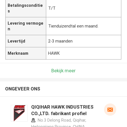
Betalingsconditie
T/T
s
Levering vermoge
Tienduizendtal een maand.
n
Levertijd
2-3 maanden
Merknaam
HAWK
Bekijk meer
ONGEVEER ONS
QIQIHAR HAWK INDUSTRIES
CO.,LTD. fabrikant profiel
No.3 Delong Road, Qiqihar,
Heilongjiang Province ,CHINA