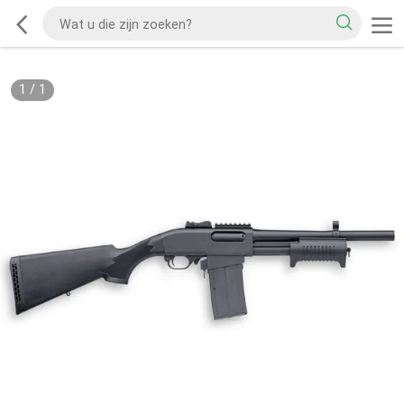
1
/
1