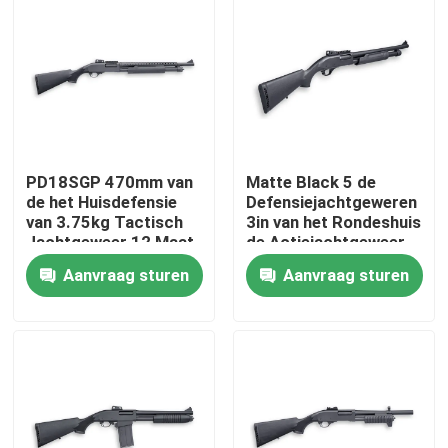
Fabriekstocht
Kwaliteitscontrole
PD18SGP 470mm van
Matte Black 5 de
Neem contact met ons op
de het Huisdefensie
Defensiejachtgeweren
van 3.75kg Tactisch
3in van het Rondeshuis
Jachtgeweer 12 Maat
de Actiejachtgeweer
Nieuws
van de Kamerpomp
Aanvraag sturen
Aanvraag sturen
Vraag een offerte
De Jachtgeweren van de pompactie
Semi Autojachtgeweren