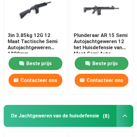
3in 3.85kg 12G 12
Plunderaar AR 15 Semi
Maat Tactische Semi
Autojachtgeweren 12
Autojachtgeweren
het Huisdefensie van
1000mm
Maat Semi Auto
Tactische
Beste prijs
Beste prijs
Jachtgeweren
Contacteer ons
Contacteer ons
Thuis
De Jachtgeweren van de huisdefensie
Producten
(8)
Over ons