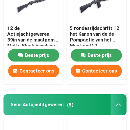
12 de
5 rondestijdschrift 12
Actiejachtgeweren
het Kanon van de de
39in van de maatpomp
Pompactie van het
Matte Black Finishing
Maatccvt12
Jachtgeweer
Beste prijs
Beste prijs
Contacteer ons
Contacteer ons
Semi Autojachtgeweren
(5)