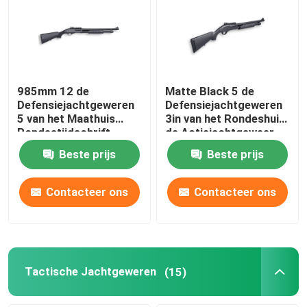
Fabriekstocht
Kwaliteitscontrole
985mm 12 de
Matte Black 5 de
Defensiejachtgeweren
Defensiejachtgeweren
5 van het Maathuis
3in van het Rondeshuis
Neem contact met ons op
Rondestijdschrift
de Actiejachtgeweer
van de Kamerpomp
Beste prijs
Beste prijs
Nieuws
Contacteer ons
Contacteer ons
Vraag een offerte
De Jachtgeweren van de pompactie
Tactische Jachtgeweren
(15)
Semi Autojachtgeweren