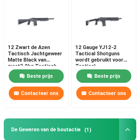
De Jachtgeweren van de huisdefensie
Tactische Jachtgeweren
12 Zwart de Azen
12 Gauge YJ12-2
Tactisch Jachtgeweer
Tactical Shotguns
De Geweren van de boutactie
Matte Black van
wordt gebruikt voor
maat3.9kg Tactisch
Tactical
Jachtgeweren
Semi Automatische Geweren
Beste prijs
Beste prijs
Contacteer ons
Contacteer ons
Jachtgeweren over en onder
Kies Geschotene Jachtgeweren uit
De Geweren van de boutactie
(1)
Geschotene Kanondelen