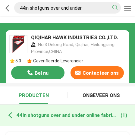
QIQIHAR HAWK INDUSTRIES CO.,LTD.
No.3 Delong Road, Qiqihar, Heilongjiang
Province,CHINA
5.0
Geverifieerde Leverancier
Bel nu
Contacteer ons
PRODUCTEN
ONGEVEER ONS
44in shotguns over and under online fabricage
(1)