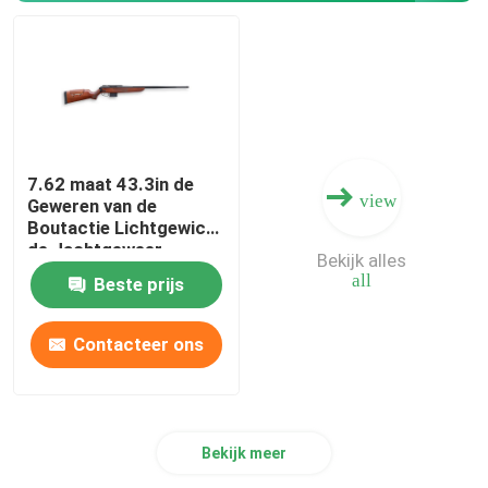
Jachtgeweer Munitie
Kanontoebehoren
7.62 maat 43.3in de
Kanonoptica
view
Geweren van de
Boutactie Lichtgewicht
de Jachtgeweer
Bekijk alles
all
Beste prijs
Contacteer ons
Bekijk meer