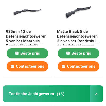
Fabriekstocht
Kwaliteitscontrole
985mm 12 de
Matte Black 5 de
Defensiejachtgeweren
Defensiejachtgeweren
5 van het Maathuis
3in van het Rondeshuis
Neem contact met ons op
Rondestijdschrift
de Actiejachtgeweer
van de Kamerpomp
Beste prijs
Beste prijs
Nieuws
Contacteer ons
Contacteer ons
Vraag een offerte
De Jachtgeweren van de pompactie
Tactische Jachtgeweren
(15)
Semi Autojachtgeweren