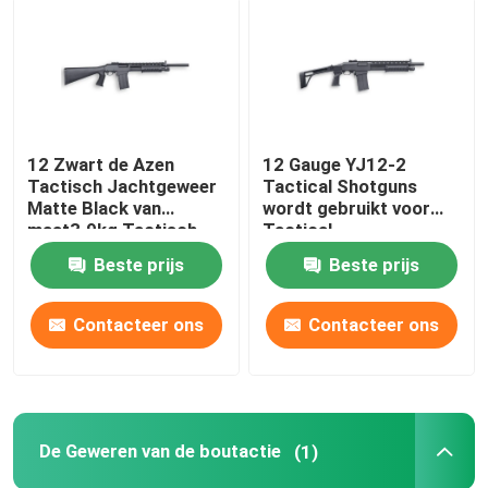
De Jachtgeweren van de huisdefensie
Tactische Jachtgeweren
12 Zwart de Azen
12 Gauge YJ12-2
Tactisch Jachtgeweer
Tactical Shotguns
De Geweren van de boutactie
Matte Black van
wordt gebruikt voor
maat3.9kg Tactisch
Tactical
Jachtgeweren
Semi Automatische Geweren
Beste prijs
Beste prijs
Contacteer ons
Contacteer ons
Jachtgeweren over en onder
Kies Geschotene Jachtgeweren uit
De Geweren van de boutactie
(1)
Geschotene Kanondelen