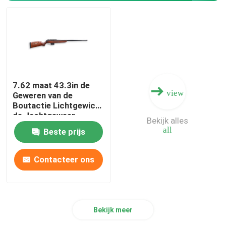
Jachtgeweer Munitie
Kanontoebehoren
7.62 maat 43.3in de
Kanonoptica
view
Geweren van de
Boutactie Lichtgewicht
de Jachtgeweer
Bekijk alles
all
Beste prijs
Contacteer ons
Bekijk meer