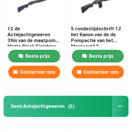
12 de
5 rondestijdschrift 12
Actiejachtgeweren
het Kanon van de de
39in van de maatpomp
Pompactie van het
Matte Black Finishing
Maatccvt12
Jachtgeweer
Beste prijs
Beste prijs
Contacteer ons
Contacteer ons
Semi Autojachtgeweren
(5)