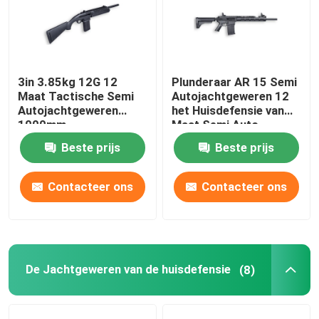
3in 3.85kg 12G 12
Plunderaar AR 15 Semi
Maat Tactische Semi
Autojachtgeweren 12
Autojachtgeweren
het Huisdefensie van
1000mm
Maat Semi Auto
Tactische
Beste prijs
Beste prijs
Jachtgeweren
Contacteer ons
Contacteer ons
Thuis
De Jachtgeweren van de huisdefensie
Producten
(8)
Over ons